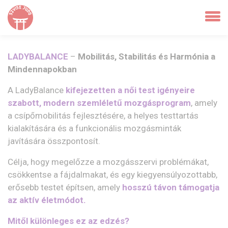
LADYBALANCE
–
Mobilitás, Stabilitás és Harmónia a
Mindennapokban
A LadyBalance
kifejezetten a női test igényeire
szabott, modern szemléletű mozgásprogram
, amely
a csípőmobilitás fejlesztésére, a helyes testtartás
kialakítására és a funkcionális mozgásminták
javítására összpontosít.
Célja, hogy megelőzze a mozgásszervi problémákat,
csökkentse a fájdalmakat, és egy kiegyensúlyozottabb,
erősebb testet építsen, amely
hosszú távon támogatja
az aktív életmódot.
Mitől különleges ez az edzés?