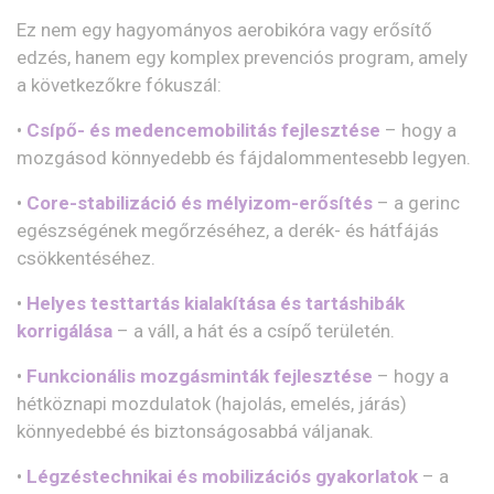
Ez nem egy hagyományos aerobikóra vagy erősítő
edzés, hanem egy komplex prevenciós program, amely
a következőkre fókuszál:
•
Csípő- és medencemobilitás fejlesztése
– hogy a
mozgásod könnyedebb és fájdalommentesebb legyen.
•
Core-stabilizáció és mélyizom-erősítés
– a gerinc
egészségének megőrzéséhez, a derék- és hátfájás
csökkentéséhez.
•
Helyes testtartás kialakítása és tartáshibák
korrigálása
– a váll, a hát és a csípő területén.
•
Funkcionális mozgásminták fejlesztése
– hogy a
hétköznapi mozdulatok (hajolás, emelés, járás)
könnyedebbé és biztonságosabbá váljanak.
•
Légzéstechnikai és mobilizációs gyakorlatok
– a