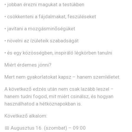
•
jobban érezni magukat a testükben
•
csökkenteni a fájdalmakat, feszüléseket
•
javítani a mozgásminőségüket
•
növelni az ízületeik szabadságát
•
és egy közösségben, inspiráló légkörben tanulni
Miért érdemes jönni?
Mert
nem gyakorlatokat kapsz – hanem szemléletet
.
A következő edzés után nem csak lazább leszel –
hanem
tudni fogod, mit miért csinálsz, és hogyan
használhatod a hétköznapokban is
.
Következő alkalom:
📅
Augusztus 16. (szombat) – 09:00