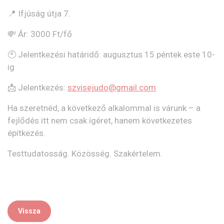
📍
Ifjúság útja 7.
💸
Ár: 3000 Ft/fő
🕙
Jelentkezési határidő: augusztus 15 péntek este 10-
ig
📩 Jelentkezés:
szvisejudo@gmail.com
Ha szeretnéd, a következő alkalommal is várunk – a
fejlődés itt nem csak ígéret, hanem következetes
építkezés.
Testtudatosság. Közösség. Szakértelem.
Vissza