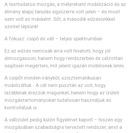
A testtudatos mozgás, a mélyreható mobilizáció és az
élmény alapú tanulás egyszerre volt jelen – és most
sem volt ez másként. Sőt,
a második edzésünkkel
szintet léptünk
!
A fókusz: csípő és váll – teljes spektrumban
Ez az edzés nemcsak arra volt hivatott, hogy jól
átmozgasson, hanem hogy
rendszerben és célzottan
segítsen megérteni, mit jelent igazán mobilisnek lenni.
A csípőt
minden irányból
, szisztematikusan
mobilizáltuk - A cél nem pusztán az volt, hogy
lazábbnak érezzük magunkat, hanem hogy
az ízületi
mozgástartományokat tudatosan használjuk és
kontrolláljuk is
.
A vállízület pedig külön figyelmet kapott – hiszen egy
mozgásában szabadságra tervezett rendszer, amit a