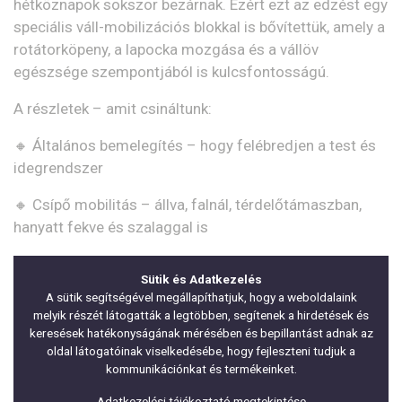
hétköznapok sokszor bezárnak. Ezért ezt az edzést
egy
speciális váll-mobilizációs blokkal
is bővítettük, amely a
rotátorköpeny, a lapocka mozgása és a vállöv
egészsége szempontjából is kulcsfontosságú.
A részletek – amit csináltunk:
🔸
Általános bemelegítés
– hogy felébredjen a test és
idegrendszer
🔸
Csípő mobilitás
– állva, falnál, térdelőtámaszban,
hanyatt fekve és szalaggal is
🔸
Szalagos rendszerű csípőmobilizáció
– flexió,
Sütik és Adatkezelés
extenzió, rotációk, addukció, abdukció
A sütik segítségével megállapíthatjuk, hogy a weboldalaink
melyik részét látogatták a legtöbben, segítenek a hirdetések és
🔸
Hip CAR
– kontrollált csípőízületi körzés
keresések hatékonyságának mérésében és bepillantást adnak az
oldal látogatóinak viselkedésébe, hogy fejleszteni tudjuk a
🔸
Vállmobilizáció – teljes spektrumban
kommunikációnkat és termékeinket.
🔸
Lapocka és vállöv aktivációs gyakorlatok
Adatkezelési tájékoztató megtekintése